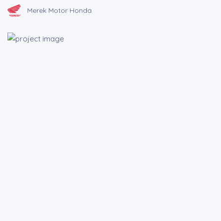
BROSUR CICILAN
Merek Motor Honda
LAINNYA