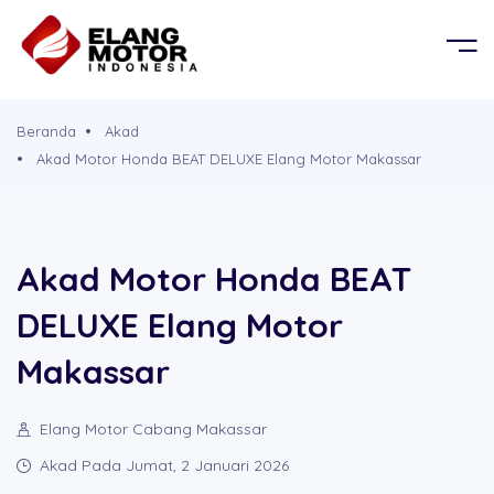
BERANDA
OR
KEL
PRODUK
Beranda
Akad
G MOBIL
D
Akad Motor Honda BEAT DELUXE Elang Motor Makassar
TENTANG KAMI
G PROPERTY
PERSYARATAN
Akad Motor Honda BEAT
DELUXE Elang Motor
CABANG
Makassar
BROSUR
Elang Motor Cabang Makassar
SIMULASI CICILAN
Akad Pada Jumat, 2 Januari 2026