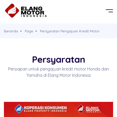
BERANDA
OR
KEL
PRODUK
Beranda
Page
Persyaratan Pengajuan Kredit Motor
G MOBIL
D
TENTANG KAMI
G PROPERTY
Persyaratan
PERSYARATAN
Persiapan untuk pengajuan kredit motor Honda dan
Yamaha di Elang Motor Indonesia
CABANG
BROSUR
SIMULASI CICILAN