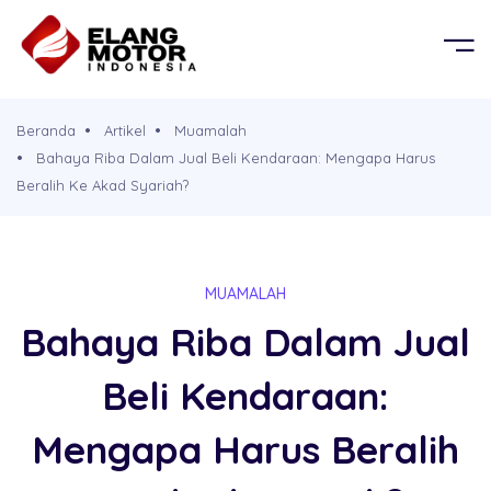
BERANDA
OR
KEL
PRODUK
Beranda
Artikel
Muamalah
G MOBIL
D
Bahaya Riba Dalam Jual Beli Kendaraan: Mengapa Harus
TENTANG KAMI
Beralih Ke Akad Syariah?
G PROPERTY
PERSYARATAN
MUAMALAH
CABANG
Bahaya Riba Dalam Jual
Beli Kendaraan:
BROSUR
Mengapa Harus Beralih
SIMULASI CICILAN