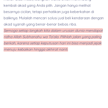
kembali akad yang Anda pilih. Jangan hanya melihat
besarnya cicilan, tetapi perhatikan juga keberkahan di
baliknya. Mulailah mencari solusi jual beli kendaraan dengan
akad syariah yang benar-benar bebas riba.
Semoga setiap langkah kita dalam urusan dunia mendapat
ridha Allah Subhanahu wa Ta’ala. Pilihlah jalan yang paling
berkah, karena setiap keputusan hari ini bisa menjadi jejak
menuju kebaikan hingga akhirat nanti.