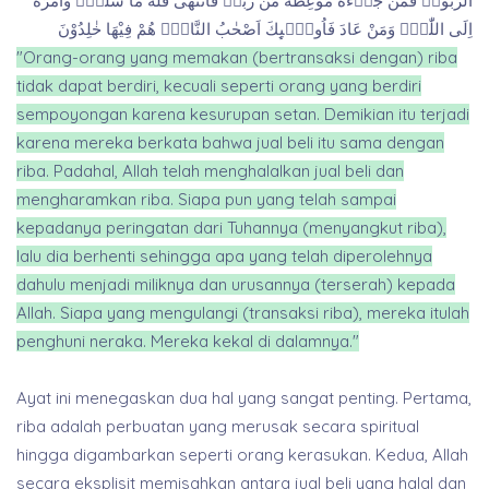
الرِّبٰواۗ فَمَنْ جَاۤءَهٗ مَوْعِظَةٌ مِّنْ رَّبِّهٖ فَانْتَهٰى فَلَهٗ مَا سَلَفَۗ وَاَمْرُهٗٓ
اِلَى اللّٰهِۗ وَمَنْ عَادَ فَاُولٰۤىِٕكَ اَصْحٰبُ النَّارِۚ هُمْ فِيْهَا خٰلِدُوْنَ
"Orang-orang yang memakan (bertransaksi dengan) riba
tidak dapat berdiri, kecuali seperti orang yang berdiri
sempoyongan karena kesurupan setan. Demikian itu terjadi
karena mereka berkata bahwa jual beli itu sama dengan
riba. Padahal, Allah telah menghalalkan jual beli dan
mengharamkan riba. Siapa pun yang telah sampai
kepadanya peringatan dari Tuhannya (menyangkut riba),
lalu dia berhenti sehingga apa yang telah diperolehnya
dahulu menjadi miliknya dan urusannya (terserah) kepada
Allah. Siapa yang mengulangi (transaksi riba), mereka itulah
penghuni neraka. Mereka kekal di dalamnya."
Ayat ini menegaskan dua hal yang sangat penting. Pertama,
riba adalah perbuatan yang merusak secara spiritual
hingga digambarkan seperti orang kerasukan. Kedua, Allah
secara eksplisit memisahkan antara jual beli yang halal dan