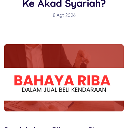
Ke Akad Syariah?
BROSUR CICILAN
8 Agt 2026
LAINNYA