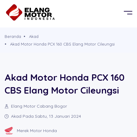
BERANDA
OR
KEL
PRODUK
Beranda
Akad
G MOBIL
D
Akad Motor Honda PCX 160 CBS Elang Motor Cileungsi
TENTANG KAMI
G PROPERTY
PERSYARATAN
Akad Motor Honda PCX 160
CBS Elang Motor Cileungsi
CABANG
Elang Motor Cabang Bogor
BROSUR
Akad Pada Sabtu, 13 Januari 2024
SIMULASI CICILAN
Merek Motor Honda