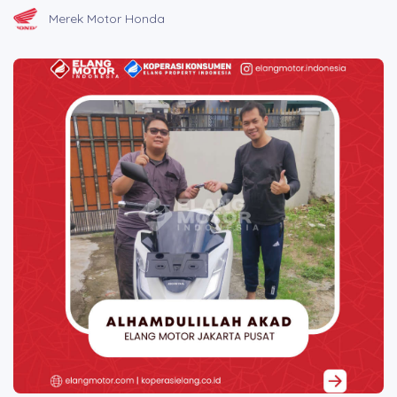
BROSUR CICILAN
Merek Motor Honda
LAINNYA