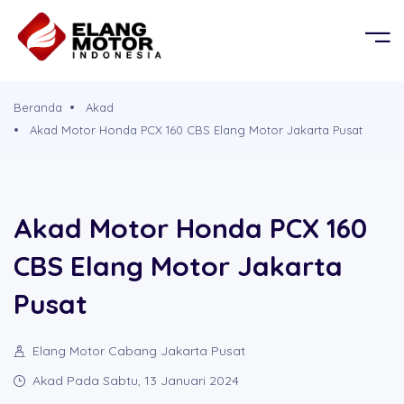
BERANDA
OR
KEL
PRODUK
Beranda
Akad
G MOBIL
D
Akad Motor Honda PCX 160 CBS Elang Motor Jakarta Pusat
TENTANG KAMI
G PROPERTY
PERSYARATAN
Akad Motor Honda PCX 160
CBS Elang Motor Jakarta
CABANG
Pusat
BROSUR
Elang Motor Cabang Jakarta Pusat
SIMULASI CICILAN
Akad Pada Sabtu, 13 Januari 2024