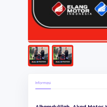
Informasi
Alhamdulillah, Akad Motor 