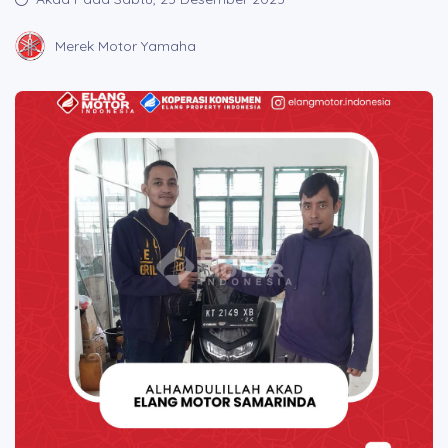
BROSUR CICILAN
Merek Motor Yamaha
LAINNYA