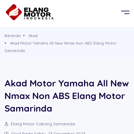
BERANDA
OR
KEL
PRODUK
Beranda
Akad
G MOBIL
D
Akad Motor Yamaha All New Nmax Non ABS Elang Motor
TENTANG KAMI
Samarinda
G PROPERTY
PERSYARATAN
Akad Motor Yamaha All New
CABANG
Nmax Non ABS Elang Motor
BROSUR
Samarinda
SIMULASI CICILAN
Elang Motor Cabang Samarinda
Akad Pada Sabtu, 23 Desember 2023