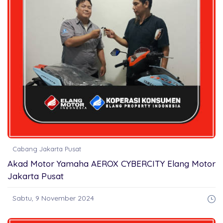
BROSUR CICILAN
LAINNYA
Cabang Jakarta Pusat
Akad Motor Yamaha AEROX CYBERCITY Elang Motor
Jakarta Pusat
Sabtu, 9 November 2024