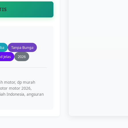
TIS
iba
Tanpa Bunga
d Jelas
2026
iah motor, dp murah
 motor motor 2026,
riah Indonesia, angsuran