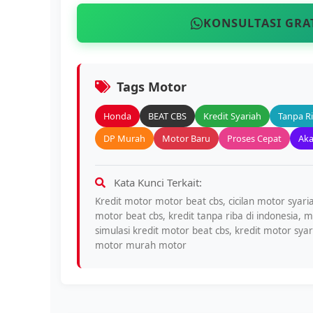
KONSULTASI GRA
Tags Motor
Honda
BEAT CBS
Kredit Syariah
Tanpa R
DP Murah
Motor Baru
Proses Cepat
Aka
Kata Kunci Terkait:
Kredit motor motor beat cbs, cicilan motor syar
motor beat cbs, kredit tanpa riba di indonesia,
simulasi kredit motor beat cbs, kredit motor sya
motor murah motor