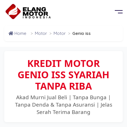
BERANDA
OR
KEL
PRODUK
Home
>
Motor
>
Motor
>
Genio iss
G MOBIL
D
TENTANG KAMI
G PROPERTY
KREDIT MOTOR
PERSYARATAN
GENIO ISS SYARIAH
CABANG
TANPA RIBA
Akad Murni Jual Beli | Tanpa Bunga |
BROSUR
Tanpa Denda & Tanpa Asuransi | Jelas
Serah Terima Barang
SIMULASI CICILAN