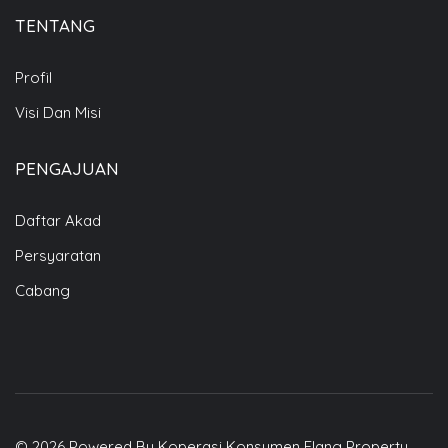
TENTANG
Profil
Visi Dan Misi
PENGAJUAN
Daftar Akad
Persyaratan
Cabang
i Kami
61 1377
errace – Thamrin City,
© 2026 Powered By Koperasi Konsumen Elang Property