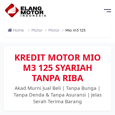
BERANDA
OR
KEL
PRODUK
Home
>
Motor
>
Motor
>
Mio m3 125
G MOBIL
D
TENTANG KAMI
G PROPERTY
KREDIT MOTOR MIO
PERSYARATAN
M3 125 SYARIAH
CABANG
TANPA RIBA
Akad Murni Jual Beli | Tanpa Bunga |
BROSUR
Tanpa Denda & Tanpa Asuransi | Jelas
Serah Terima Barang
SIMULASI CICILAN