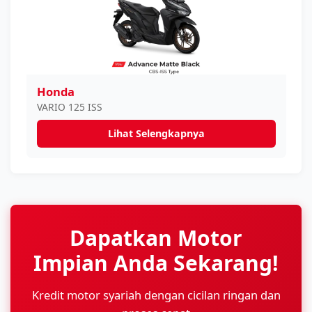
Honda
VARIO 125 ISS
Lihat Selengkapnya
Dapatkan Motor
Impian Anda Sekarang!
Kredit motor syariah dengan cicilan ringan dan