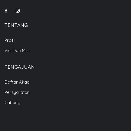
TENTANG
Profil
Visi Dan Misi
PENGAJUAN
Daftar Akad
Persyaratan
Cabang
i Kami
61 1377