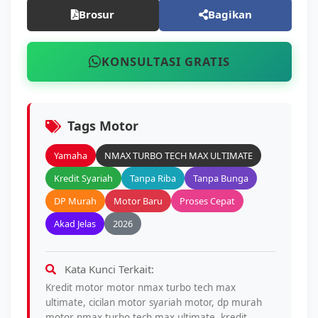
Brosur
Bagikan
KONSULTASI GRATIS
Tags Motor
Yamaha
NMAX TURBO TECH MAX ULTIMATE
Kredit Syariah
Tanpa Riba
Tanpa Bunga
DP Murah
Motor Baru
Proses Cepat
Akad Jelas
2026
Kata Kunci Terkait:
Kredit motor motor nmax turbo tech max
ultimate, cicilan motor syariah motor, dp murah
motor nmax turbo tech max ultimate, kredit