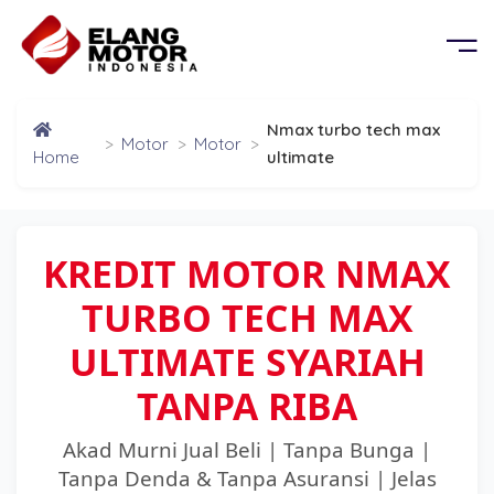
BERANDA
OR
KEL
PRODUK
Nmax turbo tech max
>
Motor
>
Motor
>
G MOBIL
D
Home
ultimate
TENTANG KAMI
G PROPERTY
PERSYARATAN
KREDIT MOTOR NMAX
TURBO TECH MAX
CABANG
ULTIMATE SYARIAH
BROSUR
TANPA RIBA
Akad Murni Jual Beli | Tanpa Bunga |
SIMULASI CICILAN
Tanpa Denda & Tanpa Asuransi | Jelas